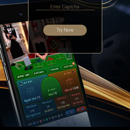
Try Now